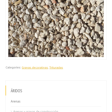
Categories:
Gravas decorativas
,
Trituradas
ÁRIDOS
Arenas
Arenas y gravas de construcción